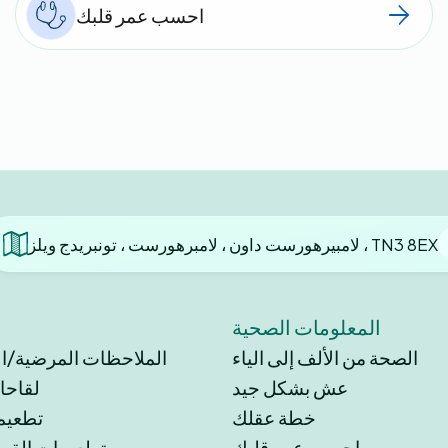
احسب عمر قلبك
لامبيرهورست داون ، لامبرهورست ، تونبريدج ويلز ، TN3 8EX
المعلومات الصحية
الصحة من الألف إلى الياء
الملاحظات المرضية/اللي
عش بشكل جيد
لقاحات
خطة عقلك
تطعيم
احسب عمر قلبك
تطعيمات القوب